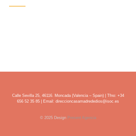
Si impartes clases de yoga, pilates, meditación, o cualquier
actividad de formación o charlas, que comparta el respeto mutuo y
la calma del lugar y necesitas un espacio para alquilar por horas,
días o necesitas alojamiento para llevar a cabo tus eventos o
actividades contacta con nosotras, y te informamos.
Calle Sevilla 25, 46116. Moncada (Valencia – Spain) | Tfno: +34
656 52 35 85 | Email: direccioncasamadrededios@isoc.es
© 2025 Design
Present Agencia