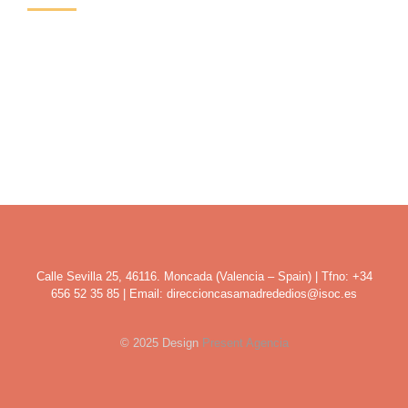
Si impartes clases de yoga, pilates, meditación, o cualquier
actividad de formación o charlas, que comparta el respeto mutuo y
la calma del lugar y necesitas un espacio para alquilar por horas,
días o necesitas alojamiento para llevar a cabo tus eventos o
actividades, contacta con nosotras y te informamos.
Calle Sevilla 25, 46116. Moncada (Valencia – Spain) | Tfno: +34
656 52 35 85 | Email: direccioncasamadrededios@isoc.es
© 2025 Design
Present Agencia